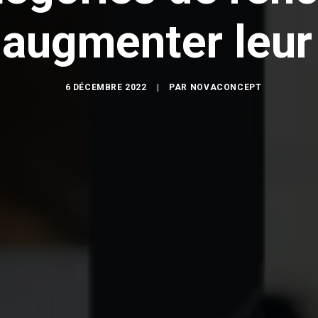
ugmenter leur e
6 DÉCEMBRE 2022
|
PAR
NOVACONCEPT