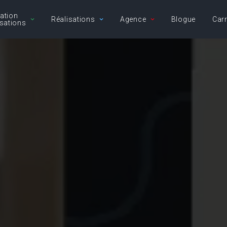
ation
Réalisations
Agence
Blogue
Carr
sations