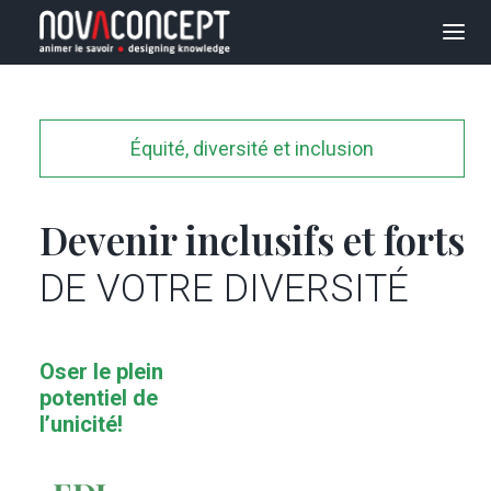
SOLUTIONS
E-LEARNING
Équité, diversité et inclusion
TRANSFORMATION
DES ORGANISATIONS
Devenir inclusifs et forts
RÉALISATIONS
DE VOTRE DIVERSITÉ
AGENCE
BLOGUE
Oser le plein
potentiel de
CARRIÈRES
l’unicité!
CONTACTEZ-NOUS